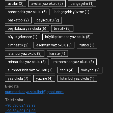
avcılar
(2)
avcılar yaz okulu
(5)
bahçeşehir
(1)
bahçeşehir yaz okulu
(6)
bahçeşehir yüzme
(1)
basketbol
(2)
beylikdüzü
(2)
beylikdüzü yaz okulu
(6)
binicilik
(5)
büyükçekmece
(1)
büyükçekmece yaz okulu
(5)
cimnastik
(2)
esenyurt yaz okulu
(3)
futbol
(1)
istanbul yaz okulu
(8)
karate
(4)
mimaroba yaz okulu
(3)
mimarsinan yaz okulu
(3)
summer kids yaz okulları
(1)
tenis
(4)
voleybol
(2)
yaz okulu
(7)
yüzme
(4)
İstanbul yaz okulu
(1)
E-posta
summerkidsyazokullari@gmail.com
Telefonlar
+90 530 624 88 98
+90 534 891 01 08