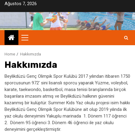
Skip
Ağustos 7, 2026
to
content
Primary
Menu
Home
Hakkımızda
Hakkımızda
Beylikdüzü Genç Olimpik Spor Kulübü 2017 yılından itibaren 1750
sporcusunun 972′ sini lisanslı sporcu yaparak Yüzme, voleybol,
karate, taekwondo, basketbol, masa tenisi branşlarında birçok
başarılara imzasını atmış ve Beylikdüzü halkının güvenini
kazanmış bir kulüptür. Summer Kids Yaz okulu projesi isim hakkı
Beylikdüzü Genç Olimpik Spor Kulübüne ait olup 2019 yılında ilk
yaz okulu deneyimini Yakuplu marinada 1. Dönem 117 öğrenci
2. Dönem 95 öğrenci 3. Dönem 46 öğrenci ile yaz okulu
deneyimini gerçekleştirmiştir.