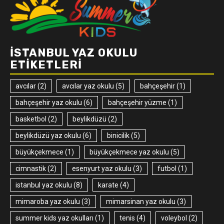
İSTANBUL YAZ OKULU
ETIKETLERI
avcılar
(2)
avcılar yaz okulu
(5)
bahçeşehir
(1)
bahçeşehir yaz okulu
(6)
bahçeşehir yüzme
(1)
basketbol
(2)
beylikdüzü
(2)
beylikdüzü yaz okulu
(6)
binicilik
(5)
büyükçekmece
(1)
büyükçekmece yaz okulu
(5)
cimnastik
(2)
esenyurt yaz okulu
(3)
futbol
(1)
istanbul yaz okulu
(8)
karate
(4)
mimaroba yaz okulu
(3)
mimarsinan yaz okulu
(3)
summer kids yaz okulları
(1)
tenis
(4)
voleybol
(2)